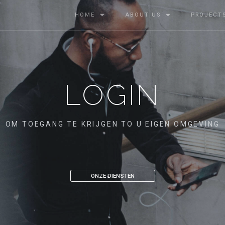
HOME
ABOUT US
PROJECT
LOGIN
OM TOEGANG TE KRIJGEN TO U EIGEN OMGEVING
ONZE DIENSTEN