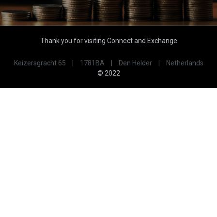
Thank you for visiting Connect and Exchange
Keizersgracht 65
|
1781BA
|
Den Helder
|
Netherlands
© 2022