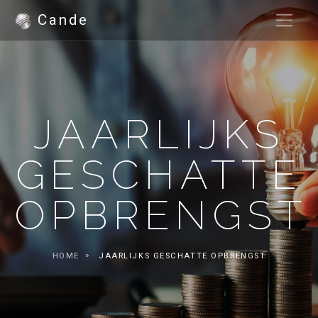
Cande
JAARLIJKS
GESCHATTE
OPBRENGST
HOME
JAARLIJKS GESCHATTE OPBRENGST